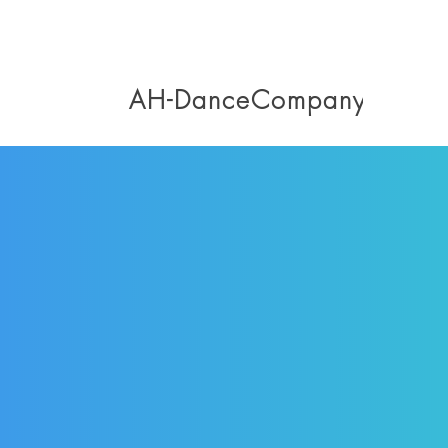
AH-DanceCompany
Willkommen bei der
AH-DanceCompany