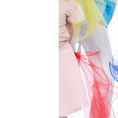
 Gemeinschaft
stenlose
os