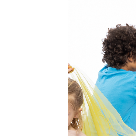
tt, Jazz,
vieles mehr
 zu coolen
ns findet
elpunkt.
Kreativität