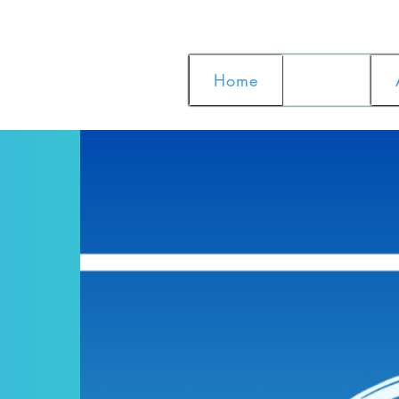
Home
Dance together – gro