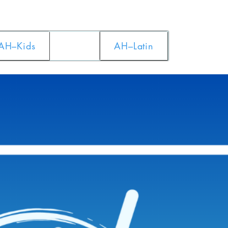
AH–Kids
AH–Latin
w together