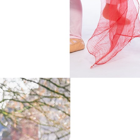
AH – 
Salsa, B