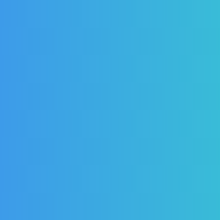
Hier finden Kinder und Erwachse
ein zweites Zuhause.​
Werde Teil der
AH – Familie.
Wir freuen uns auf dich
Unsere Tanzschule bietet eine
Vielzahl an Kursen für Kinder und
Erwachsene an.
Hier stärken wir tänzerische
Fähigkeiten, Selbstvertrauen und
Gemeinschaft in einer familiären
Atmosphäre.