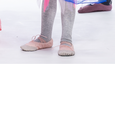
LATIN KURSE
achata, Reggaeton und